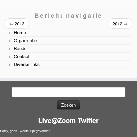
Bericht navigatie
←
2013
2012
→
Home
Organisatie
Bands
Contact
Diverse links
Zoeken
naar:
Live@Zoom Twitter
Sorry, geen Tweets zijn gevonden.