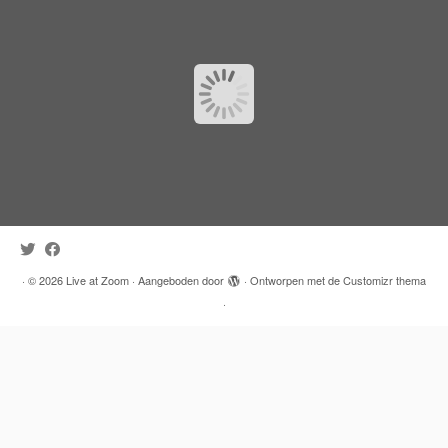
·
© 2026
Live at Zoom
·
Aangeboden door
·
Ontworpen met de
Customizr thema
·