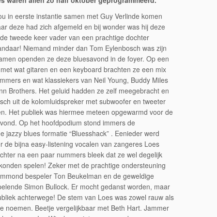
ies waren allen zo half oktober geprogrammeerd.
zou in eerste instantie samen met Guy Verlinde komen
ar deze had zich afgemeld en bij wonder was hij deze
de tweede keer vader van een prachtige dochter
andaar! Niemand minder dan Tom Eylenbosch was zijn
amen openden ze deze bluesavond in de foyer. Op een
 met wat gitaren en een keyboard brachten ze een mix
mmers en wat klassiekers van Neil Young, Buddy Miles
n Brothers. Het geluid hadden ze zelf meegebracht en
tisch uit de kolomluidspreker met subwoofer en tweeter
en. Het publiek was hiermee meteen opgewarmd voor de
avond. Op het hoofdpodium stond immers de
e jazzy blues formatie “Bluesshack” . Eenieder werd
r de bijna easy-listening vocalen van zangeres Loes
Echter na een paar nummers bleek dat ze wel degelijk
konden spelen! Zeker met de prachtige ondersteuning
ammond bespeler Ton Beukelman en de geweldige
pelende Simon Bullock. Er mocht gedanst worden, maar
 publiek achterwege! De stem van Loes was zowel rauw als
te noemen. Beetje vergelijkbaar met Beth Hart. Jammer