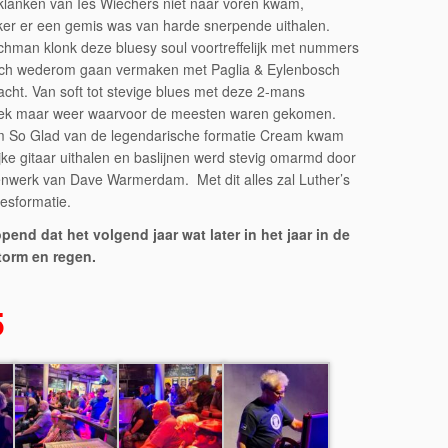
rklanken van Ies Wiechers niet naar voren kwam,
er er een gemis was van harde snerpende uithalen.
hman klonk deze bluesy soul voortreffelijk met nummers
 zich wederom gaan vermaken met Paglia & Eylenbosch
cht. Van soft tot stevige blues met deze 2-mans
 bleek maar weer waarvoor de meesten waren gekomen.
I’m So Glad van de legendarische formatie Cream kwam
jke gitaar uithalen en baslijnen werd stevig omarmd door
enwerk van Dave Warmerdam. Met dit alles zal Luther’s
esformatie.
end dat het volgend jaar wat later in het jaar in de
storm en regen.
5