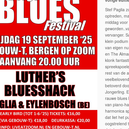
vorige edit
Stef Paglia 
optreden, ma
middag voor 
geworden..v
vervanger. S
klein podium
van eigen nu
en The Alman
klonk fantas
spreekspoel
rest van de 
veelbelovend
betoverd doo
Jongerling. 
rauwe blues 
van piano-h
harmonica s
dat liet het
oogstrelend 