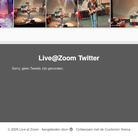
Live@Zoom Twitter
Sorry, geen Tweets zijn gevonden.
·
© 2026
Live at Zoom
·
Aangeboden door
·
Ontworpen met de
Customizr thema
·