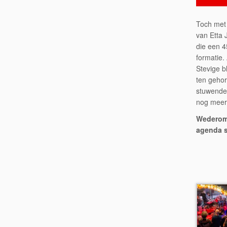
Toch met 
van Etta
die een 4
formatie.
Stevige b
ten gehor
stuwende 
nog meer 
Wederom 
agenda s