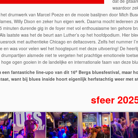
dat de gitaa
waardoor zek
het drumwerk van Marcel Poeze en de mooie baslijnen door Mich Busc
 James, Willy Dixon en zeker hun eigen werk. Daarna mocht iedereen
5 minuten durende gig in de foyer met vol enthousiasme ten gehore bra
 Als laatste was het de beurt aan Luther’s op het hoofdpodium. Hier
luesrock met authentieke Chicago en deltacovers. Zelfs het nummer 
e en was voor velen wel het hoogtepunt met deze uitvoering! De heerli
drumpartijen alsmede niet te vergeten het prachtige emotionele toets
hoge ogen gooien in de landelijke en internationale faam van deze blu
e
een fantastiche line-upo van dit 16
Bergs bluesfestival, maar hop
taat, want bij blues inside hoort eigenlijk herfstachtig weer met 
sfeer 202