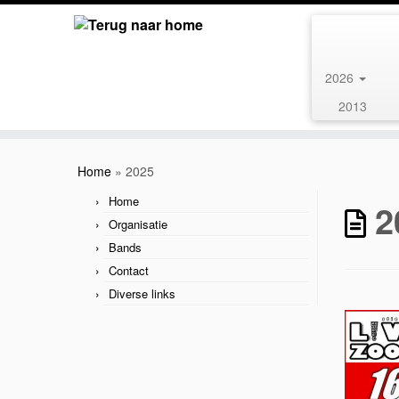
2026
2013
Ga
naar
Home
»
2025
inhoud
Home
2
Organisatie
Bands
Contact
Diverse links