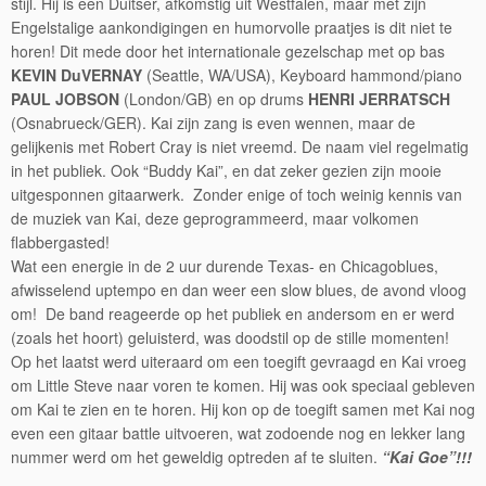
stijl. Hij is een Duitser, afkomstig uit Westfalen, maar met zijn
Engelstalige aankondigingen en humorvolle praatjes is dit niet te
horen! Dit mede door het internationale gezelschap met op bas
KEVIN DuVERNAY
(Seattle, WA/USA), Keyboard hammond/piano
PAUL JOBSON
(London/GB) en op drums
HENRI JERRATSCH
(Osnabrueck/GER). Kai zijn zang is even wennen, maar de
gelijkenis met Robert Cray is niet vreemd. De naam viel regelmatig
in het publiek. Ook “Buddy Kai”, en dat zeker gezien zijn mooie
uitgesponnen gitaarwerk. Zonder enige of toch weinig kennis van
de muziek van Kai, deze geprogrammeerd, maar volkomen
flabbergasted!
Wat een energie in de 2 uur durende Texas- en Chicagoblues,
afwisselend uptempo en dan weer een slow blues, de avond vloog
om! De band reageerde op het publiek en andersom en er werd
(zoals het hoort) geluisterd, was doodstil op de stille momenten!
Op het laatst werd uiteraard om een toegift gevraagd en Kai vroeg
om Little Steve naar voren te komen. Hij was ook speciaal gebleven
om Kai te zien en te horen. Hij kon op de toegift samen met Kai nog
even een gitaar battle uitvoeren, wat zodoende nog en lekker lang
nummer werd om het geweldig optreden af te sluiten.
“Kai Goe”!!!