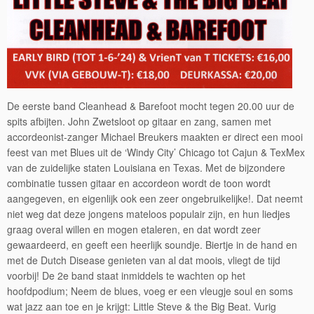
De eerste band Cleanhead & Barefoot mocht tegen 20.00 uur de
spits afbijten. John Zwetsloot op gitaar en zang, samen met
accordeonist-zanger Michael Breukers maakten er direct een mooi
feest van met Blues uit de ‘Windy City’ Chicago tot Cajun & TexMex
van de zuidelijke staten Louisiana en Texas. Met de bijzondere
combinatie tussen gitaar en accordeon wordt de toon wordt
aangegeven, en eigenlijk ook een zeer ongebruikelijke!. Dat neemt
niet weg dat deze jongens mateloos populair zijn, en hun liedjes
graag overal willen en mogen etaleren, en dat wordt zeer
gewaardeerd, en geeft een heerlijk soundje. Biertje in de hand en
met de Dutch Disease genieten van al dat moois, vliegt de tijd
voorbij! De 2e band staat inmiddels te wachten op het
hoofdpodium; Neem de blues, voeg er een vleugje soul en soms
wat jazz aan toe en je krijgt: Little Steve & the Big Beat. Vurig