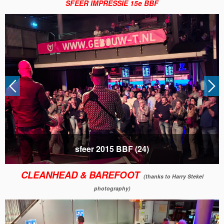
SFEER IMPRESSIE 15e BBF
sfeer 2015 BBF (25)
CLEANHEAD & BAREFOOT
(thanks to Harry Stekel
photography)