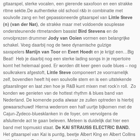
gitaarspel, sterke vocalen, een gierende saxofoon en een strakke
ritme sektie.De authentieke old school r&b in combinatie met
soulvolle zang en het gepassioneerde gitaarspel van
Little Steve
(n) (van der Nat)
, de strakke maar met voldoende souplesse
ondersteunende ritmetandem bassist
Bird Stevens
en de
onvolprezen drummer
Jody van Ooien
vormen een belangrijke
schakel. Voeg daarbij nog de twee dynamische gulzige
saxspelers
Martijn van Toor
en
Evert Hoedt
en je krijgt een…Big
Beat! Heb je daarbij nog een sterke lading songs in je repertoire
komt het helemaal goed. Er worden dit keer geen oude blues – nog
soulkrakers afgestoft,
Little Steve
componeert ze voornamelijk
zelf, bovendien heeft hij een soulvolle stem en is een uitstekende
gitaarslinger en laat zien hoe je R&B kunt mixen met rock’n roll. Zo
konden we genieten van de hottest rhythm & blues band van
Nederland. De komende podia alwaar ze zullen optreden is hierbij
gewaarschuwd! Hierna wederom een half uurtje bijkomen met de
Cajun-Zydeco-bluesklanken in de foyer, om vervolgens de
afsluitende act te gaan beleven. Meteen is duidelijk dat hier een
band met topmusici staat.
De KAI STRAUSS ELECTRIC BAND.
Het gitaarspel van Kai is puntig, beetje Albert King en Albert Collins