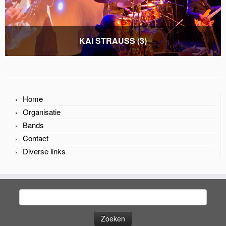
KAI STRAUSS (20)
Home
Organisatie
Bands
Contact
Diverse links
Zoeken
naar: