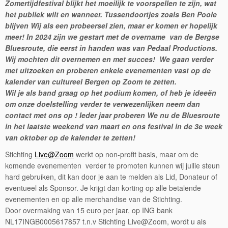
Zomertijdfestival blijkt het moeilijk te voorspellen te zijn, wat
het publiek wilt en wanneer. Tussendoortjes zoals Ben Poole
blijven Wij als een probeersel zien, maar er komen er hopelijk
meer! In 2024 zijn we gestart met de overname van de Bergse
Bluesroute, die eerst in handen was van Pedaal Productions.
Wij mochten dit overnemen en met succes! We gaan verder
met uitzoeken en proberen enkele evenementen vast op de
kalender van cultureel Bergen op Zoom te zetten.
Wil je als band graag op het podium komen, of heb je ideeën
om onze doelstelling verder te verwezenlijken neem dan
contact met ons op ! Ieder jaar proberen We nu de Bluesroute
in het laatste weekend van maart en ons festival in de 3e week
van oktober op de kalender te zetten!
Stichting
Live@Zoom
werkt op non-profit basis, maar om de
komende evenementen verder te promoten kunnen wij jullie steun
hard gebruiken, dit kan door je aan te melden als Lid, Donateur of
eventueel als Sponsor. Je krijgt dan korting op alle betalende
evenementen en op alle merchandise van de Stichting.
Door overmaking van 15 euro per jaar, op ING bank
NL17INGB0005617857 t.n.v Stichting Live@Zoom, wordt u als