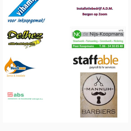
Fotografie
payroll&HR
Services
-
Culinair Vleghels
-
Vihamij
-
Mannuh Barbiers
-
Schildersbedrijf
Ad De Jonge
-
NK De Nijs-
Koopmans
straatwerk
-
Boschman
installatie
-
Logus
Bouwcenter