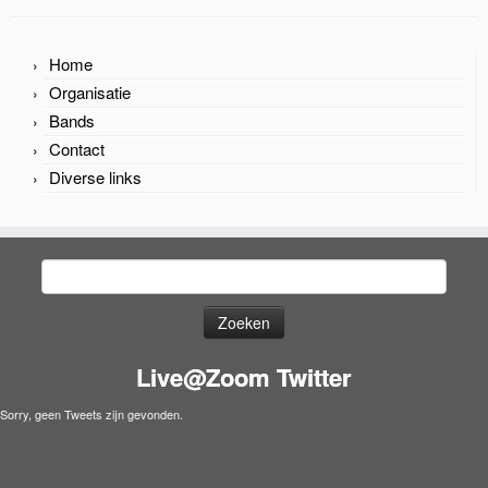
Home
Organisatie
Bands
Contact
Diverse links
Zoeken
naar:
Live@Zoom Twitter
Sorry, geen Tweets zijn gevonden.