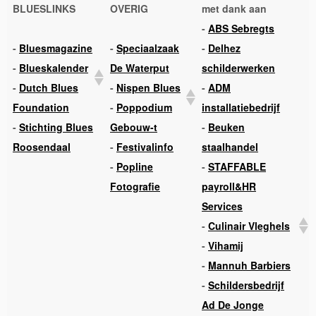
BLUESLINKS
OVERIG
met dank aan
-
ABS Sebregts
-
Bluesmagazine
-
Speciaalzaak
-
Delhez
-
Blueskalender
De Waterput
schilderwerken
-
Dutch Blues
-
Nispen Blues
-
ADM
Foundation
-
Poppodium
installatiebedrijf
-
Stichting Blues
Gebouw-t
-
Beuken
Roosendaal
-
Festivalinfo
staalhandel
-
Popline
-
STAFFABLE
Fotografie
payroll&HR
Services
-
Culinair Vleghels
-
Vihamij
-
Mannuh Barbiers
-
Schildersbedrijf
Ad De Jonge